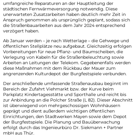
umfangreiche Reparaturen an der Hauptleitung der
städtischen Fernwärmeversorgung notwendig. Diese
Betriebsausflug der Stadtverwaltung Mayen
unerwarteten Zusatzarbeiten haben deutlich mehr Zeit in
Anspruch genommen als ursprünglich geplant, sodass sich
die Straßenbauarbeiten aus dem Jahr 2024 entsprechend
Vollsperrung Joignystraße
verzögert haben.
Ab Januar werden – je nach Wetterlage – die Gehwege und
Archiv
öffentlichen Stellplätze neu aufgebaut. Gleichzeitig erfolgen
Vorbereitungen für neue Pflanz- und Baumscheiben, die
Verlegung von Kabeln für die Straßenbeleuchtung sowie
Arbeiten an Leitungen der Telekom. Gegebenenfalls werden
diese Maßnahmen mit dem Rückbau der Mauer zum
angrenzenden Kulturdepot der Burgfestspiele verbunden.
Der anschließende umfassende Straßenausbau beginnt im
Bereich der Zufahrt Viehmarkt bzw. der Kurve beim
Parkplatz Kindertagesstätte und Sporthalle und reicht bis
zur Anbindung an die Polcher Straße (L 82). Dieser Abschnitt
ist überwiegend von mehrgeschossigen Wohnhäusern
geprägt und dient außerdem wichtigen öffentlichen
Einrichtungen, den Stadtwerken Mayen sowie dem Depot
der Burgfestspiele. Die Planung und Bauüberwachung
erfolgt durch das Ingenieurbüro Dr. Siekmann + Partner
mbH aus Thür.