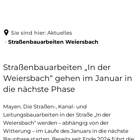
AWB
ENTGELTE
INFOCENTER
Tätigkeiten
wiederkehrende Beitrag
Sie sind hier:
Aktuelles
Straßenbauarbeiten Weiersbach
Ansprechpartner
Schmutzwasser
AKTUELLES
Was ist Abwasser?
Stellenangebote
Niederschlagswasser
Straßenbauarbeiten „In der
Grundstücksanschlüsse
Betriebsausflug
Gruben und Kleinkläranlagen
Weiersbach“ gehen im Januar in
Downloads und Links
die nächste Phase
Baustart Stehbach
Wasserzwischenzähler
Geschichte
Sanierung der Straßen „Stehbach“ und „Am Wi
Entgeltrechner
Mayen. Die Straßen-, Kanal- und
Mayener Kanal
Leitungsbauarbeiten in der Straße „In der
Digitaler Bauantrag
Weiersbach“ werden – abhängig von der
Kontaktformular
Witterung – im Laufe des Januars in die nächste
Öffnungszeiten der Stadtverwaltung Mayen 
Bauphase starten. Bereits seit Ende 2024 führt die