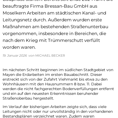
Impressum
beauftragte Firma Bressan-Bau GmbH aus
Vollsperrung Neustraße
Moselkern Arbeiten am städtischen Kanal- und
Datenschutz
Straßenbauarbeiten Weiersbach
Leitungsnetz durch. Außerdem wurden erste
Barrierefreiheit
Maßnahmen am bestehenden Straßenunterbau
Abfuhrtermine 2026 für Fäkalschlamm aus K
vorgenommen, insbesondere in Bereichen, die
nach dem Krieg mit Trümmerschutt verfüllt
Anpassung der Gebühren und Beiträge des
worden waren.
19. Januar 2026
von
MICHAEL BECKER
Öffungszeiten Feiertage
Vollsperrung der Straße Gerberstraße vom 2
Im nächsten Schritt beginnen im südlichen Stadtgebiet von
Mayen die Erdarbeiten im ersten Bauabschnitt. Dieser
erstreckt sich von der Zufahrt Viehmarkt bis etwa zu den
Sperrung Stehbach
Wohnhäusern mit den Hausnummern 8 bzw. 11. Dabei
werden die nicht fachgerechten Bodenverfüllungen entfernt
Vollsperrung im Zuge der Umgestaltung de
und ein auf den neuesten Erkenntnissen beruhender
Straßenoberbau hergestellt.
Abfuhrtermine 2025 für Fäkalschlamm aus K
Im Verlauf der bisherigen Arbeiten zeigte sich, dass viele
Leitungen nicht oder nur unvollständig in den vorhandenen
Bestandsplänen verzeichnet waren. Zudem waren
Sperrung der Kreuzung Stehbach/ Brückens