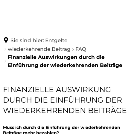
AWB
ENTGELTE
INFOCENTER
Tätigkeiten
wiederkehrende Beitrag
Sie sind hier:
Entgelte
Ansprechpartner
Schmutzwasser
wiederkehrende Beitrag
FAQ
AKTUELLES
Was ist Abwasser?
Finanzielle Auswirkungen durch die
Stellenangebote
Niederschlagswasser
Grundstücksanschlüsse
Einführung der wiederkehrenden Beiträge
Betriebsausflug
Gruben und Kleinkläranlagen
Downloads und Links
Baustart Stehbach
Wasserzwischenzähler
Finanzielle
FINANZIELLE AUSWIRKUNG
Geschichte
Auswirkungen
DURCH DIE EINFÜHRUNG DER
Sanierung der Straßen „Stehbach“ und „Am Wi
Entgeltrechner
Mayener Kanal
durch
WIEDERKEHRENDEN BEITRÄGE
Digitaler Bauantrag
die
Kontaktformular
Öffnungszeiten der Stadtverwaltung Mayen 
Muss ich durch die Einführung der wiederkehrenden
Einführung
Beiträge mehr bezahlen?