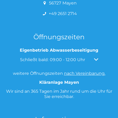
56727
Mayen
+49 2651 2714
Öffnungszeiten
Eigenbetrieb Abwasserbeseitigung
Klicken, um weitere Öffnungs- oder Schließz
Schließt bald:
09:00
-
12:00
Uhr
Von 09:00 bi
weitere Öffnungszeiten
nach Vereinbarung.
Kläranlage Mayen
Wir sind an 365 Tagen im Jahr rund um die Uhr für
Sie erreichbar.