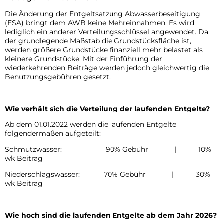
Impressum
der
Vollsperrung Neustraße
Die Änderung der Entgeltsatzung Abwasserbeseitigung
(ESA) bringt dem AWB keine Mehreinnahmen. Es wird
Datenschutz
wiederkehrenden
lediglich ein anderer Verteilungsschlüssel angewendet. Da
Straßenbauarbeiten Weiersbach
der grundlegende Maßstab die Grundstücksfläche ist,
Beiträge
Barrierefreiheit
werden größere Grundstücke finanziell mehr belastet als
kleinere Grundstücke. Mit der Einführung der
Abfuhrtermine 2026 für Fäkalschlamm aus K
wiederkehrenden Beiträge werden jedoch gleichwertig die
Benutzungsgebühren gesetzt.
Anpassung der Gebühren und Beiträge des
Öffungszeiten Feiertage
Wie verhält sich die Verteilung der laufenden Entgelte?
Ab dem 01.01.2022 werden die laufenden Entgelte
Vollsperrung der Straße Gerberstraße vom 2
folgendermaßen aufgeteilt:
Schmutzwasser: 90% Gebühr | 10%
Sperrung Stehbach
wk Beitrag
Niederschlagswasser: 70% Gebühr | 30%
Vollsperrung im Zuge der Umgestaltung de
wk Beitrag
Abfuhrtermine 2025 für Fäkalschlamm aus K
Wie hoch sind die laufenden Entgelte ab dem Jahr 2026?
Sperrung der Kreuzung Stehbach/ Brückens