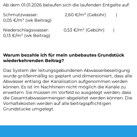
Ab dem 01.01.2026 belaufen sich die laufenden Entgelte auf:
Betriebsausflug der Stadtverwaltung Mayen
Schmutzwasser: 2,60 €/m³ (Gebühr) |
0,05 €/m² (wk Beitrag)
Vollsperrung Joignystraße
Niederschlagswasser: 0,53 €/m² (Gebühr) |
0,13 €/m² (wk Beitrag)
Archiv
Warum bezahle ich für mein unbebautes Grundstück
wiederkehrenden Beitrag?
Das System der leitungsgebundenen Abwasserbeseitigung
wurde größenmäßig so geplant und dimensioniert, dass alle
Abwässer entlang der Kanalisation aufgenommen werden
können. Es ist im Nachhinein nicht möglich die Kanäle zu
erweitern. Sie müssen im Vorfeld so ausgelegt werden, dass
die Gesamtabwassermengen abgeleitet werden können. Die
Vorhaltekosten werden auf alle beitragspflichtigen
Grundstücke umgelegt.